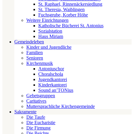
St. Raphael, Rinnenäckersiedlung
St. Theresia, Waiblingen
Fuchsgrube, Korber Höhe
Weitere Einrichtungen
Katholische Bücherei St. Antonius
Sozialstation
Haus Miriam
Gemeindeleben
Kinder und Jugendliche
Familien
Senioren
Kirchenmusik
Antoniuschor
Choralschola
Jugendkantorei
Kinderkantorei
Sound an’TONius
Gebetsgruppen
Caritatives
Muttersprachliche Kirchengemeinde
Sakramente
Die Taufe
Die Eucharistie
Die Firmung
Die Beichte