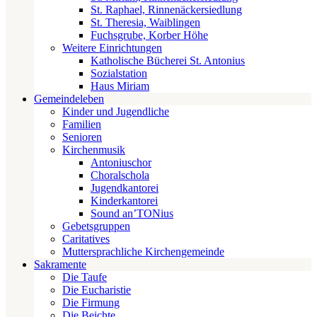
St. Raphael, Rinnenäckersiedlung
St. Theresia, Waiblingen
Fuchsgrube, Korber Höhe
Weitere Einrichtungen
Katholische Bücherei St. Antonius
Sozialstation
Haus Miriam
Gemeindeleben
Kinder und Jugendliche
Familien
Senioren
Kirchenmusik
Antoniuschor
Choralschola
Jugendkantorei
Kinderkantorei
Sound an’TONius
Gebetsgruppen
Caritatives
Muttersprachliche Kirchengemeinde
Sakramente
Die Taufe
Die Eucharistie
Die Firmung
Die Beichte