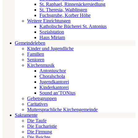
St. Raphael, Rinnenäckersiedlung
St. Theresia, Waiblingen
Fuchsgrube, Korber Höhe
Weitere Einrichtungen
Katholische Bücherei St. Antonius
Sozialstation
Haus Miriam
Gemeindeleben
Kinder und Jugendliche
Familien
Senioren
Kirchenmusik
Antoniuschor
Choralschola
Jugendkantorei
Kinderkantorei
Sound an’TONius
Gebetsgruppen
Caritatives
Muttersprachliche Kirchengemeinde
Sakramente
Die Taufe
Die Eucharistie
Die Firmung
Die Beichte