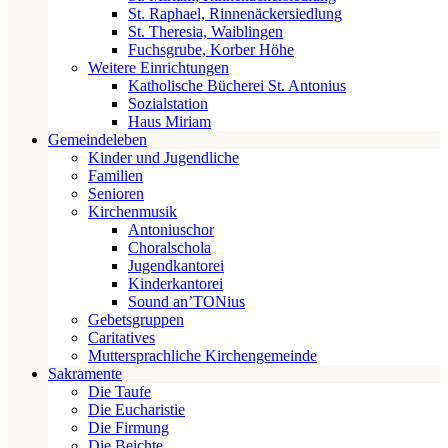
St. Raphael, Rinnenäckersiedlung
St. Theresia, Waiblingen
Fuchsgrube, Korber Höhe
Weitere Einrichtungen
Katholische Bücherei St. Antonius
Sozialstation
Haus Miriam
Gemeindeleben
Kinder und Jugendliche
Familien
Senioren
Kirchenmusik
Antoniuschor
Choralschola
Jugendkantorei
Kinderkantorei
Sound an’TONius
Gebetsgruppen
Caritatives
Muttersprachliche Kirchengemeinde
Sakramente
Die Taufe
Die Eucharistie
Die Firmung
Die Beichte