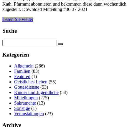
Kath. Pfarramt abonnieren und bekommen diese dann wöchentlich
zugestellt. Download Mitteilung #36-37-2021
Lesen Sie weiter
Suche
Kategorien
Allgemein
(266)
Familien
(83)
Featured
(1)
Geistliches Leben
(55)
Gottesdienste
(53)
Kinder und Jugendliche
(54)
Mitteilungen
(275)
Sakramente
(13)
Sonstige
(1)
Veranstaltungen
(23)
Archive