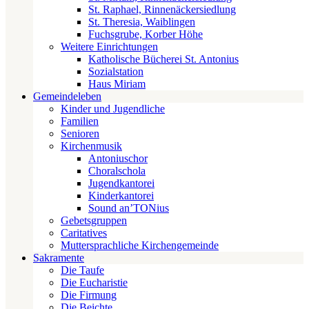
St. Raphael, Rinnenäckersiedlung
St. Theresia, Waiblingen
Fuchsgrube, Korber Höhe
Weitere Einrichtungen
Katholische Bücherei St. Antonius
Sozialstation
Haus Miriam
Gemeindeleben
Kinder und Jugendliche
Familien
Senioren
Kirchenmusik
Antoniuschor
Choralschola
Jugendkantorei
Kinderkantorei
Sound an’TONius
Gebetsgruppen
Caritatives
Muttersprachliche Kirchengemeinde
Sakramente
Die Taufe
Die Eucharistie
Die Firmung
Die Beichte