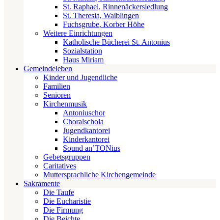
St. Raphael, Rinnenäckersiedlung
St. Theresia, Waiblingen
Fuchsgrube, Korber Höhe
Weitere Einrichtungen
Katholische Bücherei St. Antonius
Sozialstation
Haus Miriam
Gemeindeleben
Kinder und Jugendliche
Familien
Senioren
Kirchenmusik
Antoniuschor
Choralschola
Jugendkantorei
Kinderkantorei
Sound an’TONius
Gebetsgruppen
Caritatives
Muttersprachliche Kirchengemeinde
Sakramente
Die Taufe
Die Eucharistie
Die Firmung
Die Beichte