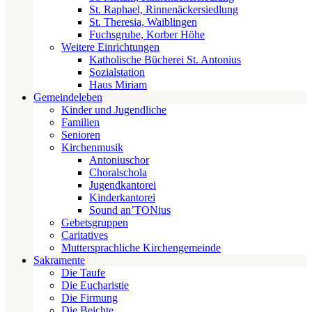
St. Raphael, Rinnenäckersiedlung
St. Theresia, Waiblingen
Fuchsgrube, Korber Höhe
Weitere Einrichtungen
Katholische Bücherei St. Antonius
Sozialstation
Haus Miriam
Gemeindeleben
Kinder und Jugendliche
Familien
Senioren
Kirchenmusik
Antoniuschor
Choralschola
Jugendkantorei
Kinderkantorei
Sound an’TONius
Gebetsgruppen
Caritatives
Muttersprachliche Kirchengemeinde
Sakramente
Die Taufe
Die Eucharistie
Die Firmung
Die Beichte