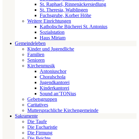
St. Raphael, Rinnenäckersiedlung
St. Theresia, Waiblingen
Fuchsgrube, Korber Höhe
Weitere Einrichtungen
Katholische Bücherei St. Antonius
Sozialstation
Haus Miriam
Gemeindeleben
Kinder und Jugendliche
Familien
Senioren
Kirchenmusik
Antoniuschor
Choralschola
Jugendkantorei
Kinderkantorei
Sound an’TONius
Gebetsgruppen
Caritatives
Muttersprachliche Kirchengemeinde
Sakramente
Die Taufe
Die Eucharistie
Die Firmung
Die Beichte