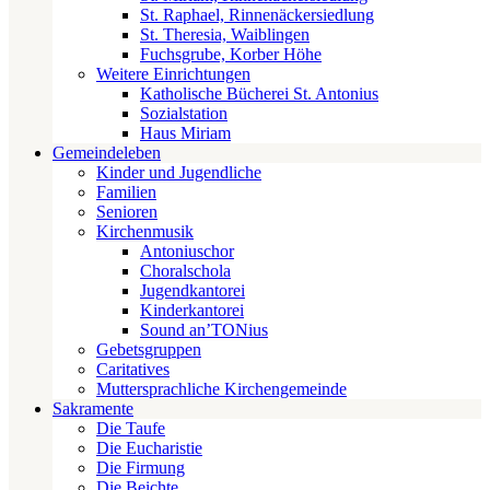
St. Raphael, Rinnenäckersiedlung
St. Theresia, Waiblingen
Fuchsgrube, Korber Höhe
Weitere Einrichtungen
Katholische Bücherei St. Antonius
Sozialstation
Haus Miriam
Gemeindeleben
Kinder und Jugendliche
Familien
Senioren
Kirchenmusik
Antoniuschor
Choralschola
Jugendkantorei
Kinderkantorei
Sound an’TONius
Gebetsgruppen
Caritatives
Muttersprachliche Kirchengemeinde
Sakramente
Die Taufe
Die Eucharistie
Die Firmung
Die Beichte