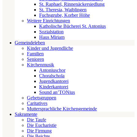
St. Raphael, Rinnenäckersiedlung
St. Theresia, Waiblingen
Fuchsgrube, Korber Höhe
Weitere Einrichtungen
Katholische Bücherei St. Antonius
Sozialstation
Haus Miriam
Gemeindeleben
Kinder und Jugendliche
Familien
Senioren
Kirchenmusik
Antoniuschor
Choralschola
Jugendkantorei
Kinderkantorei
Sound an’TONius
Gebetsgruppen
Caritatives
Muttersprachliche Kirchengemeinde
Sakramente
Die Taufe
Die Eucharistie
Die Firmung
Die Beichte