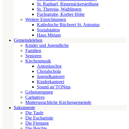
St. Raphael, Rinnenäckersiedlung
St. Theresia, Waiblingen
Fuchsgrube, Korber Höhe
Weitere Einrichtungen
Katholische Bücherei St. Antonius
Sozialstation
Haus Miriam
Gemeindeleben
Kinder und Jugendliche
Familien
Senioren
Kirchenmusik
Antoniuschor
Choralschola
Jugendkantorei
Kinderkantorei
Sound an’TONius
Gebetsgruppen
Caritatives
Muttersprachliche Kirchengemeinde
Sakramente
Die Taufe
Die Eucharistie
Die Firmung
Die Beichte