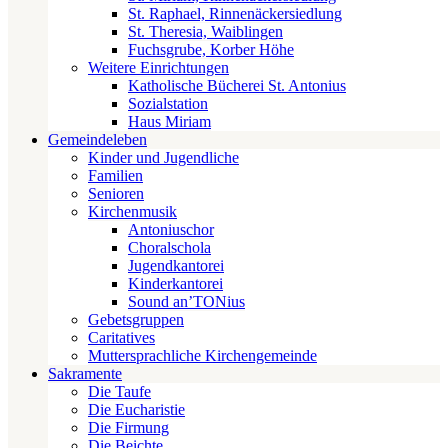
St. Raphael, Rinnenäckersiedlung
St. Theresia, Waiblingen
Fuchsgrube, Korber Höhe
Weitere Einrichtungen
Katholische Bücherei St. Antonius
Sozialstation
Haus Miriam
Gemeindeleben
Kinder und Jugendliche
Familien
Senioren
Kirchenmusik
Antoniuschor
Choralschola
Jugendkantorei
Kinderkantorei
Sound an’TONius
Gebetsgruppen
Caritatives
Muttersprachliche Kirchengemeinde
Sakramente
Die Taufe
Die Eucharistie
Die Firmung
Die Beichte