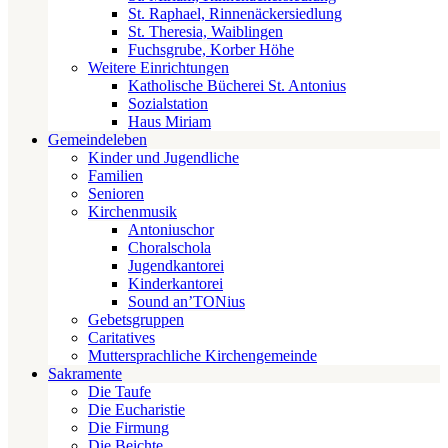
St. Raphael, Rinnenäckersiedlung
St. Theresia, Waiblingen
Fuchsgrube, Korber Höhe
Weitere Einrichtungen
Katholische Bücherei St. Antonius
Sozialstation
Haus Miriam
Gemeindeleben
Kinder und Jugendliche
Familien
Senioren
Kirchenmusik
Antoniuschor
Choralschola
Jugendkantorei
Kinderkantorei
Sound an’TONius
Gebetsgruppen
Caritatives
Muttersprachliche Kirchengemeinde
Sakramente
Die Taufe
Die Eucharistie
Die Firmung
Die Beichte