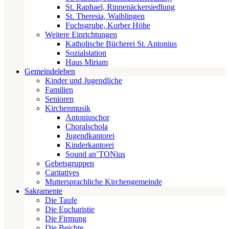
St. Raphael, Rinnenäckersiedlung
St. Theresia, Waiblingen
Fuchsgrube, Korber Höhe
Weitere Einrichtungen
Katholische Bücherei St. Antonius
Sozialstation
Haus Miriam
Gemeindeleben
Kinder und Jugendliche
Familien
Senioren
Kirchenmusik
Antoniuschor
Choralschola
Jugendkantorei
Kinderkantorei
Sound an’TONius
Gebetsgruppen
Caritatives
Muttersprachliche Kirchengemeinde
Sakramente
Die Taufe
Die Eucharistie
Die Firmung
Die Beichte