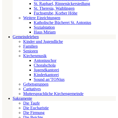
St. Raphael, Rinnenäckersiedlung
St. Theresia, Waiblingen
Fuchsgrube, Korber Höhe
Weitere Einrichtungen
Katholische Bücherei St. Antonius
Sozialstation
Haus Miriam
Gemeindeleben
Kinder und Jugendliche
Familien
Senioren
Kirchenmusik
Antoniuschor
Choralschola
Jugendkantorei
Kinderkantorei
Sound an’TONius
Gebetsgruppen
Caritatives
Muttersprachliche Kirchengemeinde
Sakramente
Die Taufe
Die Eucharistie
Die Firmung
Die Beichte