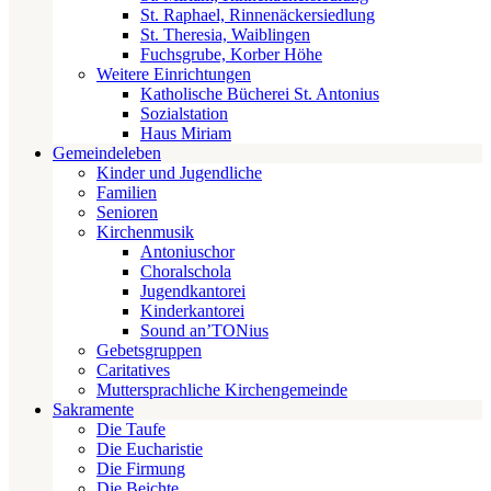
St. Raphael, Rinnenäckersiedlung
St. Theresia, Waiblingen
Fuchsgrube, Korber Höhe
Weitere Einrichtungen
Katholische Bücherei St. Antonius
Sozialstation
Haus Miriam
Gemeindeleben
Kinder und Jugendliche
Familien
Senioren
Kirchenmusik
Antoniuschor
Choralschola
Jugendkantorei
Kinderkantorei
Sound an’TONius
Gebetsgruppen
Caritatives
Muttersprachliche Kirchengemeinde
Sakramente
Die Taufe
Die Eucharistie
Die Firmung
Die Beichte