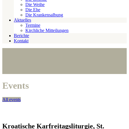
Die Weihe
Die Ehe
Die Krankensalbung
Aktuelles
Termine
Kirchliche Mitteilungen
Berichte
Kontakt
Events
All events
Kroatische Karfreitagsliturgie, St.