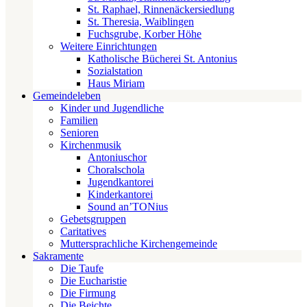
St. Raphael, Rinnenäckersiedlung
St. Theresia, Waiblingen
Fuchsgrube, Korber Höhe
Weitere Einrichtungen
Katholische Bücherei St. Antonius
Sozialstation
Haus Miriam
Gemeindeleben
Kinder und Jugendliche
Familien
Senioren
Kirchenmusik
Antoniuschor
Choralschola
Jugendkantorei
Kinderkantorei
Sound an’TONius
Gebetsgruppen
Caritatives
Muttersprachliche Kirchengemeinde
Sakramente
Die Taufe
Die Eucharistie
Die Firmung
Die Beichte