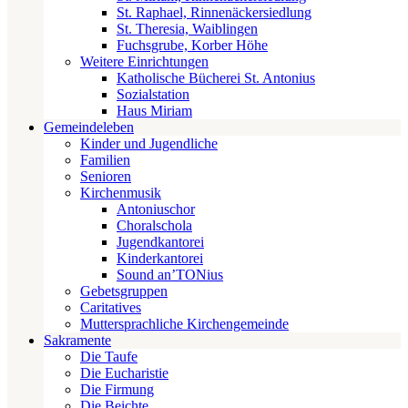
St. Raphael, Rinnenäckersiedlung
St. Theresia, Waiblingen
Fuchsgrube, Korber Höhe
Weitere Einrichtungen
Katholische Bücherei St. Antonius
Sozialstation
Haus Miriam
Gemeindeleben
Kinder und Jugendliche
Familien
Senioren
Kirchenmusik
Antoniuschor
Choralschola
Jugendkantorei
Kinderkantorei
Sound an’TONius
Gebetsgruppen
Caritatives
Muttersprachliche Kirchengemeinde
Sakramente
Die Taufe
Die Eucharistie
Die Firmung
Die Beichte