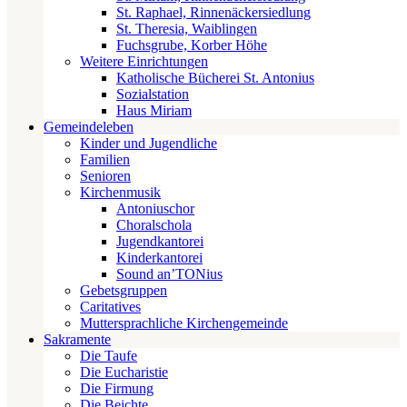
St. Raphael, Rinnenäckersiedlung
St. Theresia, Waiblingen
Fuchsgrube, Korber Höhe
Weitere Einrichtungen
Katholische Bücherei St. Antonius
Sozialstation
Haus Miriam
Gemeindeleben
Kinder und Jugendliche
Familien
Senioren
Kirchenmusik
Antoniuschor
Choralschola
Jugendkantorei
Kinderkantorei
Sound an’TONius
Gebetsgruppen
Caritatives
Muttersprachliche Kirchengemeinde
Sakramente
Die Taufe
Die Eucharistie
Die Firmung
Die Beichte