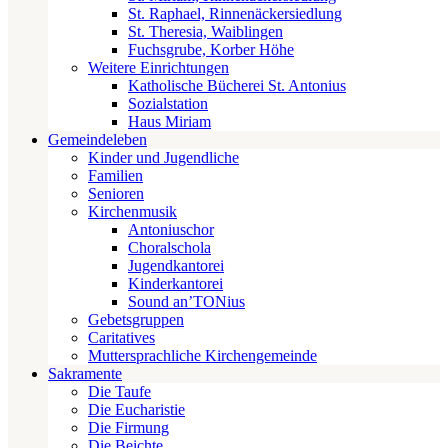
St. Raphael, Rinnenäckersiedlung
St. Theresia, Waiblingen
Fuchsgrube, Korber Höhe
Weitere Einrichtungen
Katholische Bücherei St. Antonius
Sozialstation
Haus Miriam
Gemeindeleben
Kinder und Jugendliche
Familien
Senioren
Kirchenmusik
Antoniuschor
Choralschola
Jugendkantorei
Kinderkantorei
Sound an’TONius
Gebetsgruppen
Caritatives
Muttersprachliche Kirchengemeinde
Sakramente
Die Taufe
Die Eucharistie
Die Firmung
Die Beichte