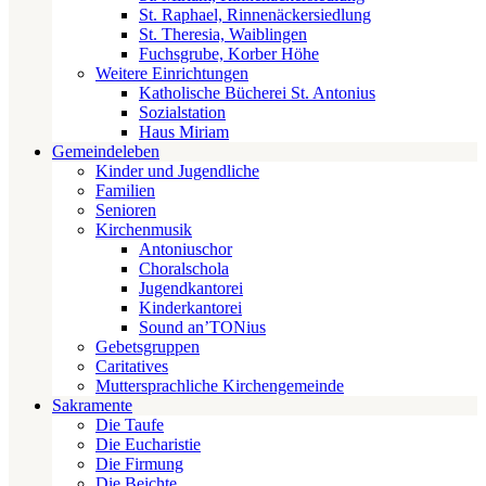
St. Raphael, Rinnenäckersiedlung
St. Theresia, Waiblingen
Fuchsgrube, Korber Höhe
Weitere Einrichtungen
Katholische Bücherei St. Antonius
Sozialstation
Haus Miriam
Gemeindeleben
Kinder und Jugendliche
Familien
Senioren
Kirchenmusik
Antoniuschor
Choralschola
Jugendkantorei
Kinderkantorei
Sound an’TONius
Gebetsgruppen
Caritatives
Muttersprachliche Kirchengemeinde
Sakramente
Die Taufe
Die Eucharistie
Die Firmung
Die Beichte