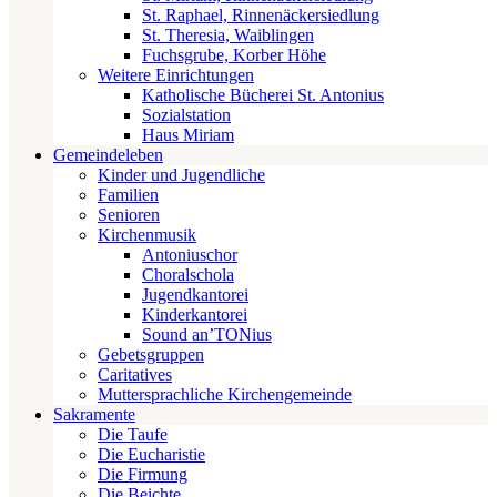
St. Raphael, Rinnenäckersiedlung
St. Theresia, Waiblingen
Fuchsgrube, Korber Höhe
Weitere Einrichtungen
Katholische Bücherei St. Antonius
Sozialstation
Haus Miriam
Gemeindeleben
Kinder und Jugendliche
Familien
Senioren
Kirchenmusik
Antoniuschor
Choralschola
Jugendkantorei
Kinderkantorei
Sound an’TONius
Gebetsgruppen
Caritatives
Muttersprachliche Kirchengemeinde
Sakramente
Die Taufe
Die Eucharistie
Die Firmung
Die Beichte