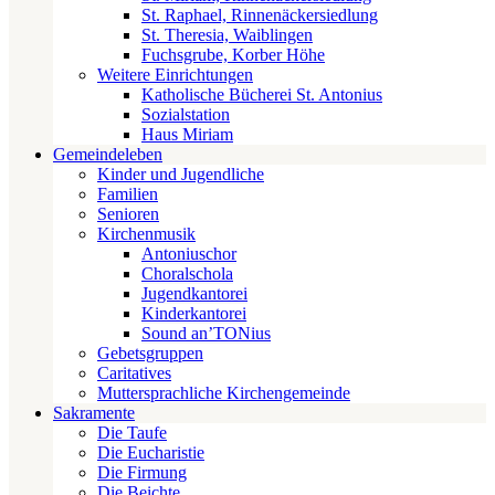
St. Raphael, Rinnenäckersiedlung
St. Theresia, Waiblingen
Fuchsgrube, Korber Höhe
Weitere Einrichtungen
Katholische Bücherei St. Antonius
Sozialstation
Haus Miriam
Gemeindeleben
Kinder und Jugendliche
Familien
Senioren
Kirchenmusik
Antoniuschor
Choralschola
Jugendkantorei
Kinderkantorei
Sound an’TONius
Gebetsgruppen
Caritatives
Muttersprachliche Kirchengemeinde
Sakramente
Die Taufe
Die Eucharistie
Die Firmung
Die Beichte