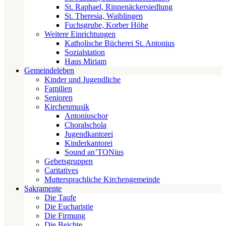
St. Raphael, Rinnenäckersiedlung
St. Theresia, Waiblingen
Fuchsgrube, Korber Höhe
Weitere Einrichtungen
Katholische Bücherei St. Antonius
Sozialstation
Haus Miriam
Gemeindeleben
Kinder und Jugendliche
Familien
Senioren
Kirchenmusik
Antoniuschor
Choralschola
Jugendkantorei
Kinderkantorei
Sound an’TONius
Gebetsgruppen
Caritatives
Muttersprachliche Kirchengemeinde
Sakramente
Die Taufe
Die Eucharistie
Die Firmung
Die Beichte