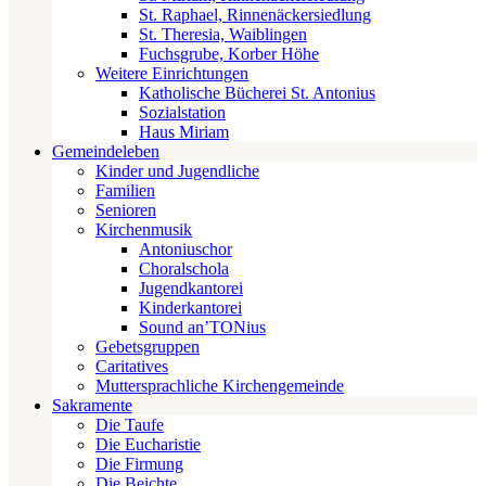
St. Raphael, Rinnenäckersiedlung
St. Theresia, Waiblingen
Fuchsgrube, Korber Höhe
Weitere Einrichtungen
Katholische Bücherei St. Antonius
Sozialstation
Haus Miriam
Gemeindeleben
Kinder und Jugendliche
Familien
Senioren
Kirchenmusik
Antoniuschor
Choralschola
Jugendkantorei
Kinderkantorei
Sound an’TONius
Gebetsgruppen
Caritatives
Muttersprachliche Kirchengemeinde
Sakramente
Die Taufe
Die Eucharistie
Die Firmung
Die Beichte