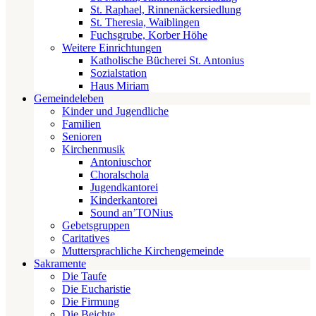
St. Raphael, Rinnenäckersiedlung
St. Theresia, Waiblingen
Fuchsgrube, Korber Höhe
Weitere Einrichtungen
Katholische Bücherei St. Antonius
Sozialstation
Haus Miriam
Gemeindeleben
Kinder und Jugendliche
Familien
Senioren
Kirchenmusik
Antoniuschor
Choralschola
Jugendkantorei
Kinderkantorei
Sound an’TONius
Gebetsgruppen
Caritatives
Muttersprachliche Kirchengemeinde
Sakramente
Die Taufe
Die Eucharistie
Die Firmung
Die Beichte