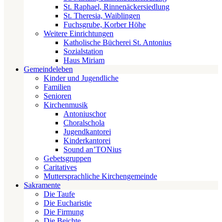
St. Raphael, Rinnenäckersiedlung
St. Theresia, Waiblingen
Fuchsgrube, Korber Höhe
Weitere Einrichtungen
Katholische Bücherei St. Antonius
Sozialstation
Haus Miriam
Gemeindeleben
Kinder und Jugendliche
Familien
Senioren
Kirchenmusik
Antoniuschor
Choralschola
Jugendkantorei
Kinderkantorei
Sound an’TONius
Gebetsgruppen
Caritatives
Muttersprachliche Kirchengemeinde
Sakramente
Die Taufe
Die Eucharistie
Die Firmung
Die Beichte