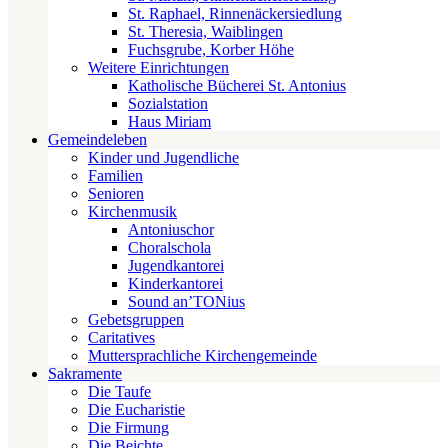
St. Raphael, Rinnenäckersiedlung
St. Theresia, Waiblingen
Fuchsgrube, Korber Höhe
Weitere Einrichtungen
Katholische Bücherei St. Antonius
Sozialstation
Haus Miriam
Gemeindeleben
Kinder und Jugendliche
Familien
Senioren
Kirchenmusik
Antoniuschor
Choralschola
Jugendkantorei
Kinderkantorei
Sound an’TONius
Gebetsgruppen
Caritatives
Muttersprachliche Kirchengemeinde
Sakramente
Die Taufe
Die Eucharistie
Die Firmung
Die Beichte