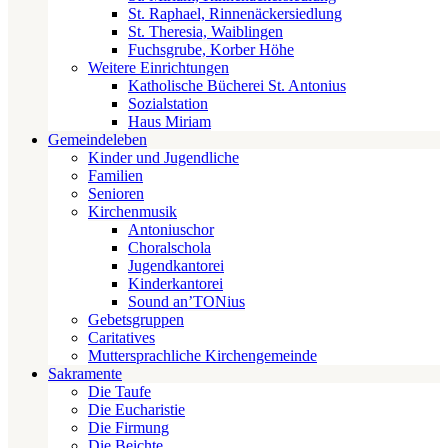
St. Raphael, Rinnenäckersiedlung
St. Theresia, Waiblingen
Fuchsgrube, Korber Höhe
Weitere Einrichtungen
Katholische Bücherei St. Antonius
Sozialstation
Haus Miriam
Gemeindeleben
Kinder und Jugendliche
Familien
Senioren
Kirchenmusik
Antoniuschor
Choralschola
Jugendkantorei
Kinderkantorei
Sound an’TONius
Gebetsgruppen
Caritatives
Muttersprachliche Kirchengemeinde
Sakramente
Die Taufe
Die Eucharistie
Die Firmung
Die Beichte