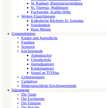
St. Raphael, Rinnenäckersiedlung
St. Theresia, Waiblingen
Fuchsgrube, Korber Höhe
Weitere Einrichtungen
Katholische Bücherei St. Antonius
Sozialstation
Haus Miriam
Gemeindeleben
Kinder und Jugendliche
Familien
Senioren
Kirchenmusik
Antoniuschor
Choralschola
Jugendkantorei
Kinderkantorei
Sound an’TONius
Gebetsgruppen
Caritatives
Muttersprachliche Kirchengemeinde
Sakramente
Die Taufe
Die Eucharistie
Die Firmung
Die Beichte