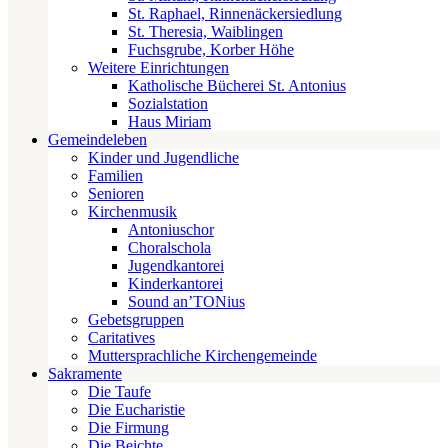
St. Raphael, Rinnenäckersiedlung
St. Theresia, Waiblingen
Fuchsgrube, Korber Höhe
Weitere Einrichtungen
Katholische Bücherei St. Antonius
Sozialstation
Haus Miriam
Gemeindeleben
Kinder und Jugendliche
Familien
Senioren
Kirchenmusik
Antoniuschor
Choralschola
Jugendkantorei
Kinderkantorei
Sound an’TONius
Gebetsgruppen
Caritatives
Muttersprachliche Kirchengemeinde
Sakramente
Die Taufe
Die Eucharistie
Die Firmung
Die Beichte