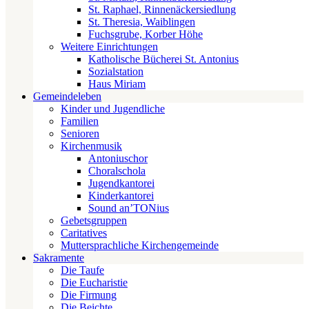
St. Raphael, Rinnenäckersiedlung
St. Theresia, Waiblingen
Fuchsgrube, Korber Höhe
Weitere Einrichtungen
Katholische Bücherei St. Antonius
Sozialstation
Haus Miriam
Gemeindeleben
Kinder und Jugendliche
Familien
Senioren
Kirchenmusik
Antoniuschor
Choralschola
Jugendkantorei
Kinderkantorei
Sound an’TONius
Gebetsgruppen
Caritatives
Muttersprachliche Kirchengemeinde
Sakramente
Die Taufe
Die Eucharistie
Die Firmung
Die Beichte