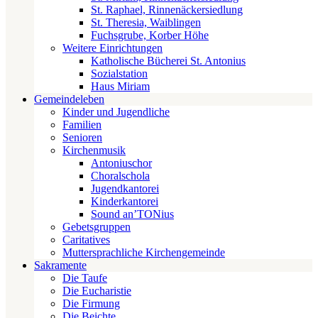
St. Raphael, Rinnenäckersiedlung
St. Theresia, Waiblingen
Fuchsgrube, Korber Höhe
Weitere Einrichtungen
Katholische Bücherei St. Antonius
Sozialstation
Haus Miriam
Gemeindeleben
Kinder und Jugendliche
Familien
Senioren
Kirchenmusik
Antoniuschor
Choralschola
Jugendkantorei
Kinderkantorei
Sound an’TONius
Gebetsgruppen
Caritatives
Muttersprachliche Kirchengemeinde
Sakramente
Die Taufe
Die Eucharistie
Die Firmung
Die Beichte