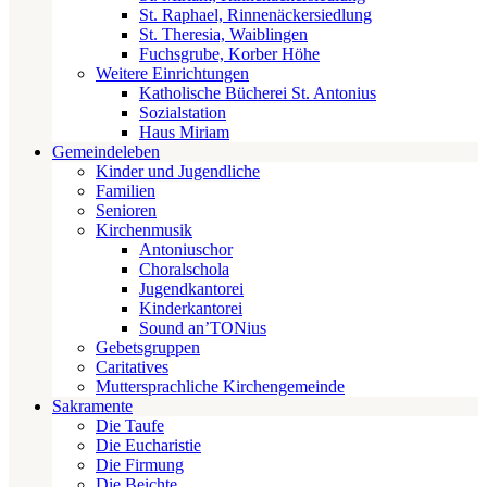
St. Raphael, Rinnenäckersiedlung
St. Theresia, Waiblingen
Fuchsgrube, Korber Höhe
Weitere Einrichtungen
Katholische Bücherei St. Antonius
Sozialstation
Haus Miriam
Gemeindeleben
Kinder und Jugendliche
Familien
Senioren
Kirchenmusik
Antoniuschor
Choralschola
Jugendkantorei
Kinderkantorei
Sound an’TONius
Gebetsgruppen
Caritatives
Muttersprachliche Kirchengemeinde
Sakramente
Die Taufe
Die Eucharistie
Die Firmung
Die Beichte