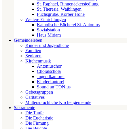
St. Raphael, Rinnenäckersiedlung
St. Theresia, Waiblingen
Fuchsgrube, Korber Höhe
Weitere Einrichtungen
Katholische Bücherei St. Antonius
Sozialstation
Haus Miriam
Gemeindeleben
Kinder und Jugendliche
Familien
Senioren
Kirchenmusik
Antoniuschor
Choralschola
Jugendkantorei
Kinderkantorei
Sound an’TONius
Gebetsgruppen
Caritatives
Muttersprachliche Kirchengemeinde
Sakramente
Die Taufe
Die Eucharistie
Die Firmung
Die Beichte