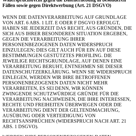
Fällen sowie gegen Direktwerbung (Art. 21 DSGVO)
WENN DIE DATENVERARBEITUNG AUF GRUNDLAGE
VON ART. 6 ABS. 1 LIT. E ODER F DSGVO ERFOLGT,
HABEN SIE JEDERZEIT DAS RECHT, AUS GRÜNDEN, DIE
SICH AUS IHRER BESONDEREN SITUATION ERGEBEN,
GEGEN DIE VERARBEITUNG IHRER
PERSONENBEZOGENEN DATEN WIDERSPRUCH
EINZULEGEN; DIES GILT AUCH FÜR EIN AUF DIESE
BESTIMMUNGEN GESTÜTZTES PROFILING. DIE
JEWEILIGE RECHTSGRUNDLAGE, AUF DENEN EINE
VERARBEITUNG BERUHT, ENTNEHMEN SIE DIESER
DATENSCHUTZERKLÄRUNG. WENN SIE WIDERSPRUCH
EINLEGEN, WERDEN WIR IHRE BETROFFENEN
PERSONENBEZOGENEN DATEN NICHT MEHR
VERARBEITEN, ES SEI DENN, WIR KÖNNEN
ZWINGENDE SCHUTZWÜRDIGE GRÜNDE FÜR DIE
VERARBEITUNG NACHWEISEN, DIE IHRE INTERESSEN,
RECHTE UND FREIHEITEN ÜBERWIEGEN ODER DIE
VERARBEITUNG DIENT DER GELTENDMACHUNG,
AUSÜBUNG ODER VERTEIDIGUNG VON
RECHTSANSPRÜCHEN (WIDERSPRUCH NACH ART. 21
ABS. 1 DSGVO).