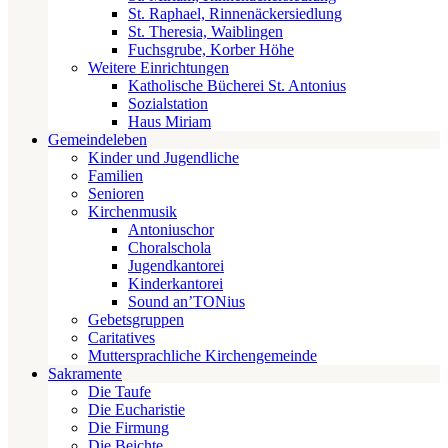
St. Raphael, Rinnenäckersiedlung
St. Theresia, Waiblingen
Fuchsgrube, Korber Höhe
Weitere Einrichtungen
Katholische Bücherei St. Antonius
Sozialstation
Haus Miriam
Gemeindeleben
Kinder und Jugendliche
Familien
Senioren
Kirchenmusik
Antoniuschor
Choralschola
Jugendkantorei
Kinderkantorei
Sound an’TONius
Gebetsgruppen
Caritatives
Muttersprachliche Kirchengemeinde
Sakramente
Die Taufe
Die Eucharistie
Die Firmung
Die Beichte