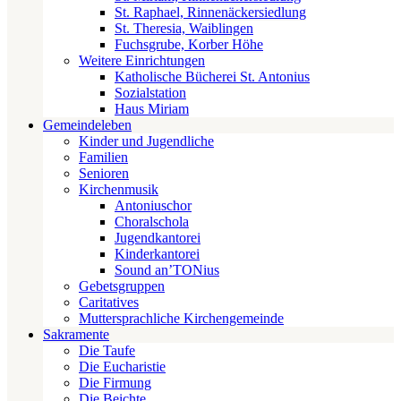
St. Raphael, Rinnenäckersiedlung
St. Theresia, Waiblingen
Fuchsgrube, Korber Höhe
Weitere Einrichtungen
Katholische Bücherei St. Antonius
Sozialstation
Haus Miriam
Gemeindeleben
Kinder und Jugendliche
Familien
Senioren
Kirchenmusik
Antoniuschor
Choralschola
Jugendkantorei
Kinderkantorei
Sound an’TONius
Gebetsgruppen
Caritatives
Muttersprachliche Kirchengemeinde
Sakramente
Die Taufe
Die Eucharistie
Die Firmung
Die Beichte