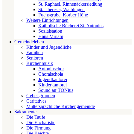
St. Raphael, Rinnenäckersiedlung
St. Theresia, Waiblingen
Fuchsgrube, Korber Höhe
Weitere Einrichtungen
Katholische Bücherei St. Antonius
Sozialstation
Haus Miriam
Gemeindeleben
Kinder und Jugendliche
Familien
Senioren
Kirchenmusik
Antoniuschor
Choralschola
Jugendkantorei
Kinderkantorei
Sound an’TONius
Gebetsgruppen
Caritatives
Muttersprachliche Kirchengemeinde
Sakramente
Die Taufe
Die Eucharistie
Die Firmung
Die Beichte