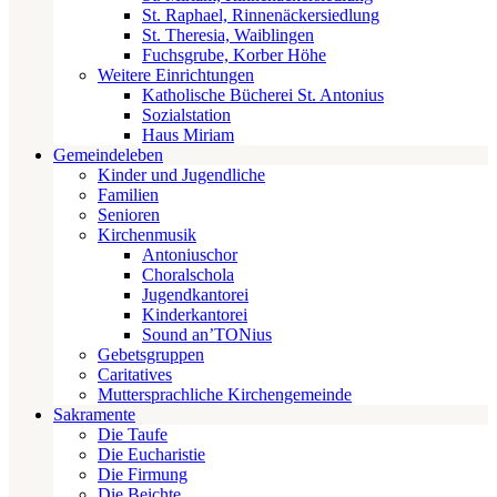
St. Raphael, Rinnenäckersiedlung
St. Theresia, Waiblingen
Fuchsgrube, Korber Höhe
Weitere Einrichtungen
Katholische Bücherei St. Antonius
Sozialstation
Haus Miriam
Gemeindeleben
Kinder und Jugendliche
Familien
Senioren
Kirchenmusik
Antoniuschor
Choralschola
Jugendkantorei
Kinderkantorei
Sound an’TONius
Gebetsgruppen
Caritatives
Muttersprachliche Kirchengemeinde
Sakramente
Die Taufe
Die Eucharistie
Die Firmung
Die Beichte