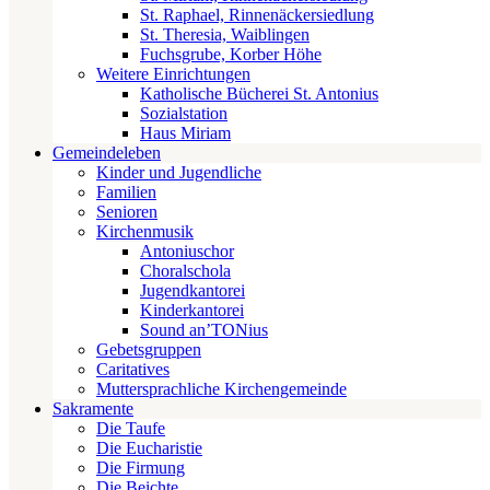
St. Raphael, Rinnenäckersiedlung
St. Theresia, Waiblingen
Fuchsgrube, Korber Höhe
Weitere Einrichtungen
Katholische Bücherei St. Antonius
Sozialstation
Haus Miriam
Gemeindeleben
Kinder und Jugendliche
Familien
Senioren
Kirchenmusik
Antoniuschor
Choralschola
Jugendkantorei
Kinderkantorei
Sound an’TONius
Gebetsgruppen
Caritatives
Muttersprachliche Kirchengemeinde
Sakramente
Die Taufe
Die Eucharistie
Die Firmung
Die Beichte