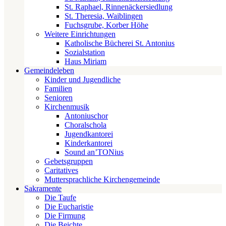
St. Raphael, Rinnenäckersiedlung
St. Theresia, Waiblingen
Fuchsgrube, Korber Höhe
Weitere Einrichtungen
Katholische Bücherei St. Antonius
Sozialstation
Haus Miriam
Gemeindeleben
Kinder und Jugendliche
Familien
Senioren
Kirchenmusik
Antoniuschor
Choralschola
Jugendkantorei
Kinderkantorei
Sound an’TONius
Gebetsgruppen
Caritatives
Muttersprachliche Kirchengemeinde
Sakramente
Die Taufe
Die Eucharistie
Die Firmung
Die Beichte