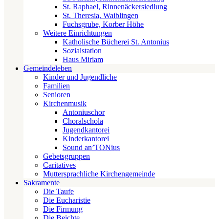
St. Raphael, Rinnenäckersiedlung
St. Theresia, Waiblingen
Fuchsgrube, Korber Höhe
Weitere Einrichtungen
Katholische Bücherei St. Antonius
Sozialstation
Haus Miriam
Gemeindeleben
Kinder und Jugendliche
Familien
Senioren
Kirchenmusik
Antoniuschor
Choralschola
Jugendkantorei
Kinderkantorei
Sound an’TONius
Gebetsgruppen
Caritatives
Muttersprachliche Kirchengemeinde
Sakramente
Die Taufe
Die Eucharistie
Die Firmung
Die Beichte