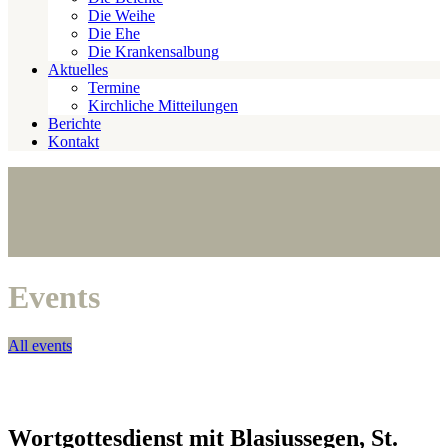
Die Weihe
Die Ehe
Die Krankensalbung
Aktuelles
Termine
Kirchliche Mitteilungen
Berichte
Kontakt
Events
All events
Wortgottesdienst mit Blasiussegen, St.