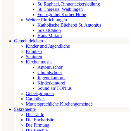
St. Raphael, Rinnenäckersiedlung
St. Theresia, Waiblingen
Fuchsgrube, Korber Höhe
Weitere Einrichtungen
Katholische Bücherei St. Antonius
Sozialstation
Haus Miriam
Gemeindeleben
Kinder und Jugendliche
Familien
Senioren
Kirchenmusik
Antoniuschor
Choralschola
Jugendkantorei
Kinderkantorei
Sound an’TONius
Gebetsgruppen
Caritatives
Muttersprachliche Kirchengemeinde
Sakramente
Die Taufe
Die Eucharistie
Die Firmung
Die Beichte