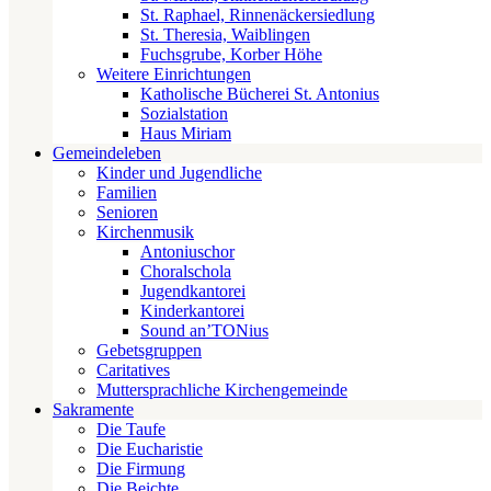
St. Raphael, Rinnenäckersiedlung
St. Theresia, Waiblingen
Fuchsgrube, Korber Höhe
Weitere Einrichtungen
Katholische Bücherei St. Antonius
Sozialstation
Haus Miriam
Gemeindeleben
Kinder und Jugendliche
Familien
Senioren
Kirchenmusik
Antoniuschor
Choralschola
Jugendkantorei
Kinderkantorei
Sound an’TONius
Gebetsgruppen
Caritatives
Muttersprachliche Kirchengemeinde
Sakramente
Die Taufe
Die Eucharistie
Die Firmung
Die Beichte