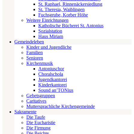
St. Raphael, Rinnenäckersiedlung
St. Theresia, Waiblingen
Fuchsgrube, Korber Höhe
Weitere Einrichtungen
Katholische Bücherei St. Antonius
Sozialstation
Haus Miriam
Gemeindeleben
Kinder und Jugendliche
Familien
Senioren
Kirchenmusik
Antoniuschor
Choralschola
Jugendkantorei
Kinderkantorei
Sound an’TONius
Gebetsgruppen
Caritatives
Muttersprachliche Kirchengemeinde
Sakramente
Die Taufe
Die Eucharistie
Die Firmung
Die Beichte