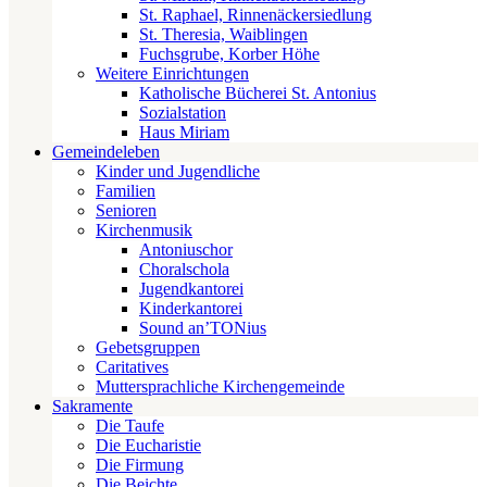
St. Raphael, Rinnenäckersiedlung
St. Theresia, Waiblingen
Fuchsgrube, Korber Höhe
Weitere Einrichtungen
Katholische Bücherei St. Antonius
Sozialstation
Haus Miriam
Gemeindeleben
Kinder und Jugendliche
Familien
Senioren
Kirchenmusik
Antoniuschor
Choralschola
Jugendkantorei
Kinderkantorei
Sound an’TONius
Gebetsgruppen
Caritatives
Muttersprachliche Kirchengemeinde
Sakramente
Die Taufe
Die Eucharistie
Die Firmung
Die Beichte