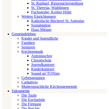
St. Raphael, Rinnenäckersiedlung
St. Theresia, Waiblingen
Fuchsgrube, Korber Höhe
Weitere Einrichtungen
Katholische Bücherei St. Antonius
Sozialstation
Haus Miriam
Gemeindeleben
Kinder und Jugendliche
Familien
Senioren
Kirchenmusik
Antoniuschor
Choralschola
Jugendkantorei
Kinderkantorei
Sound an’TONius
Gebetsgruppen
Caritatives
Muttersprachliche Kirchengemeinde
Sakramente
Die Taufe
Die Eucharistie
Die Firmung
Die Beichte