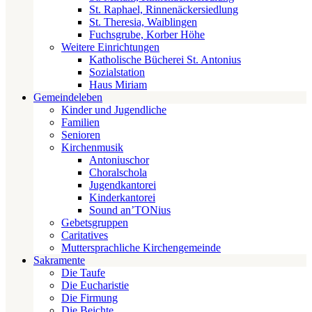
St. Raphael, Rinnenäckersiedlung
St. Theresia, Waiblingen
Fuchsgrube, Korber Höhe
Weitere Einrichtungen
Katholische Bücherei St. Antonius
Sozialstation
Haus Miriam
Gemeindeleben
Kinder und Jugendliche
Familien
Senioren
Kirchenmusik
Antoniuschor
Choralschola
Jugendkantorei
Kinderkantorei
Sound an’TONius
Gebetsgruppen
Caritatives
Muttersprachliche Kirchengemeinde
Sakramente
Die Taufe
Die Eucharistie
Die Firmung
Die Beichte