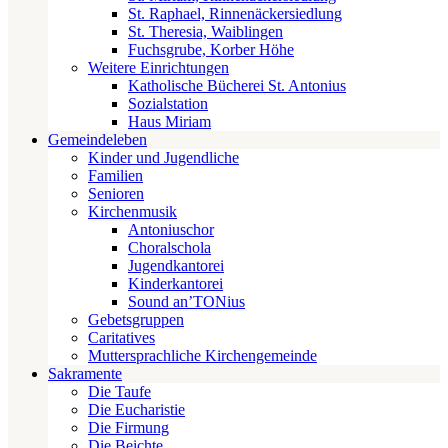
St. Raphael, Rinnenäckersiedlung
St. Theresia, Waiblingen
Fuchsgrube, Korber Höhe
Weitere Einrichtungen
Katholische Bücherei St. Antonius
Sozialstation
Haus Miriam
Gemeindeleben
Kinder und Jugendliche
Familien
Senioren
Kirchenmusik
Antoniuschor
Choralschola
Jugendkantorei
Kinderkantorei
Sound an’TONius
Gebetsgruppen
Caritatives
Muttersprachliche Kirchengemeinde
Sakramente
Die Taufe
Die Eucharistie
Die Firmung
Die Beichte