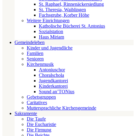
St. Raphael, Rinnenäckersiedlung
St. Theresia, Waiblingen
Fuchsgrube, Korber Höhe
Weitere Einrichtungen
Katholische Bücherei St. Antonius
Sozialstation
Haus Miriam
Gemeindeleben
Kinder und Jugendliche
Familien
Senioren
Kirchenmusik
Antoniuschor
Choralschola
Jugendkantorei
Kinderkantorei
Sound an’TONius
Gebetsgruppen
Caritatives
Muttersprachliche Kirchengemeinde
Sakramente
Die Taufe
Die Eucharistie
Die Firmung
Die Beichte